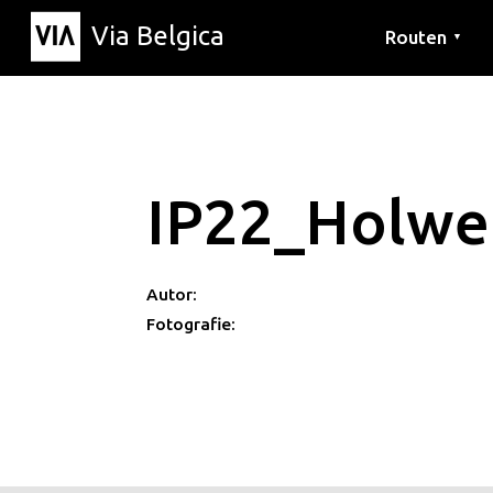
Via Belgica
Routen
▼
Hörrouten
Wanderwege
Fahrradrouten
IP22_Holwe
Autor:
Fotografie: