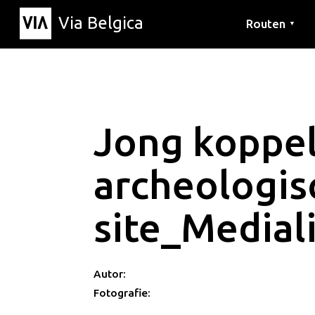
Via Belgica
Routen
▼
Hörrouten
Wanderwege
Fahrradrouten
Jong koppe
archeologis
site_Medial
Autor:
Fotografie: