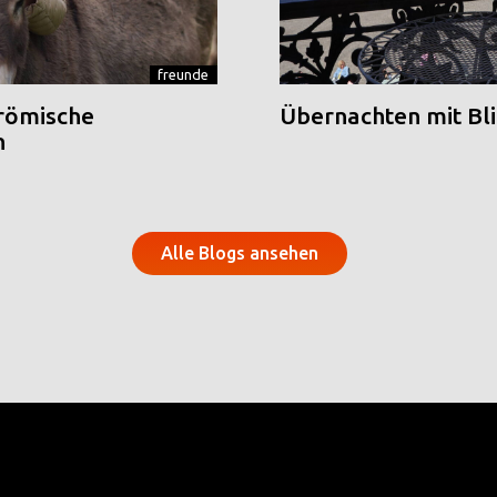
freunde
 römische
Übernachten mit Blic
n
Alle Blogs ansehen