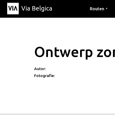
Via Belgica
Routen
▼
Hörrouten
Wanderwege
Fahrradrouten
Ontwerp zon
Autor:
Fotografie: