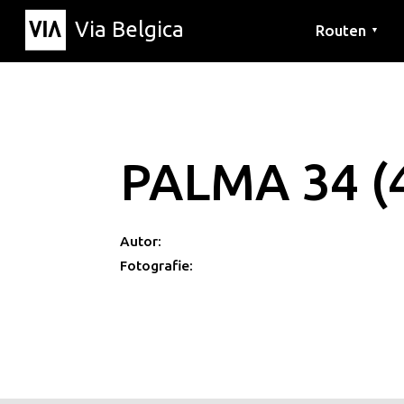
Via Belgica
Routen
▼
Hörrouten
Wanderwege
Fahrradrouten
PALMA 34 (
Autor:
Fotografie: