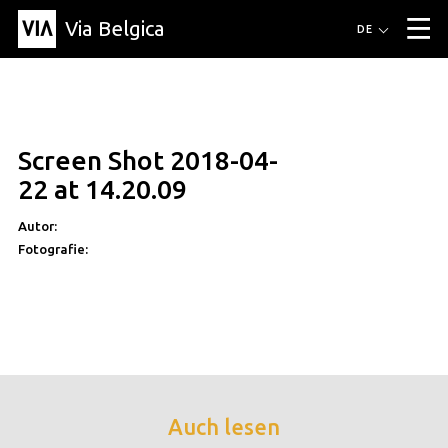
Via Belgica
Routen
DE
▼
Fahrradrouten
Wanderwege
Hörrouten
Veranstaltungen
Blog
▼
Screen Shot 2018-04-
Freunde
Bildung
Rezept
Artikel
Über Via Belgica
▼
22 at 14.20.09
Über Via Belgica
Der Reiseführer
Ausbildung
Forschung
Freunde
Organisation
▼
Autor:
Fotografie:
Gemeinden
Kontakt
Presse
Auch lesen