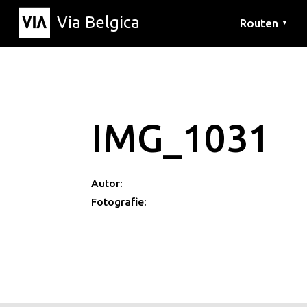
Via Belgica
Routen
▼
Hörrouten
Wanderwege
Fahrradrouten
IMG_1031
Autor:
Fotografie: