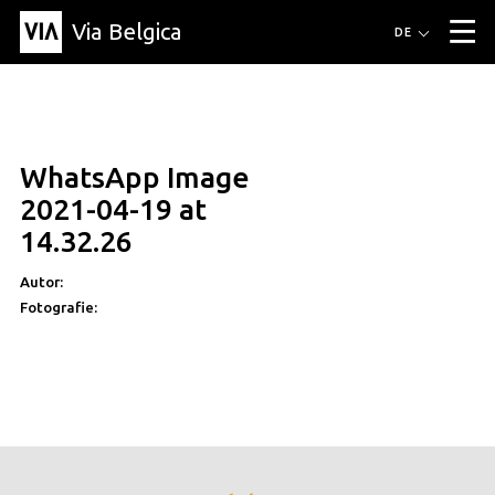
Via Belgica
Routen
DE
▼
Fahrradrouten
Wanderwege
Hörrouten
Veranstaltungen
Blog
▼
WhatsApp Image
Freunde
Bildung
Rezept
Artikel
Über Via Belgica
▼
2021-04-19 at
Über Via Belgica
Der Reiseführer
Ausbildung
Forschung
Freunde
14.32.26
Organisation
▼
Autor:
Gemeinden
Kontakt
Presse
Fotografie: