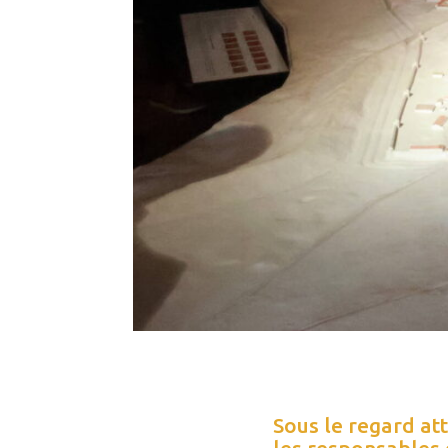
Sous le regard att
les responsables 