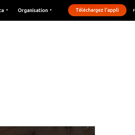
ca
Organisation
Téléchargez l'appli
▼
▼
Contact
Presse
Communes