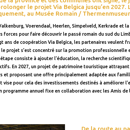
prolonger le projet Via Belgica jusqu’en 2027. 
liquement, au Musée Romain / Thermenmuseum
Valkenburg, Voerendaal, Heerlen, Simpelveld, Kerkrade et l
s forces pour faire découvrir le passé romain du sud du Lim
ngt ans de coopération Via Belgica, les partenaires veulent f
 le projet s’est concentré sur la promotion professionnelle e
 étape consiste à ajouter l’éducation, la recherche scientifi
ctifs. En 2027, un projet de patrimoine touristique attrayant 
rs et proposant une offre principalement adaptée aux famil
et vise pour cela des investissements destinés à améliorer l
n programme annuel fixe en collaboration avec les Amis de l
De la route au p