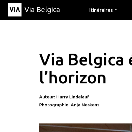
Via Belgica
Itinéraires
▼
Parcours d'écoute
Itinéraires de randon
Itinéraires cyclables
Via Belgica 
l’horizon
Auteur: Harry Lindelauf
Photographie: Anja Neskens