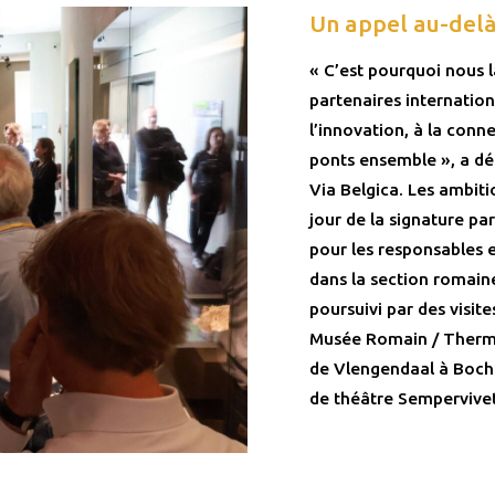
Un appel au-delà
« C’est pourquoi nous 
partenaires internation
l’innovation, à la conn
ponts ensemble », a déc
Via Belgica. Les ambiti
jour de la signature par
pour les responsables 
dans la section romaine
poursuivi par des visi
Musée Romain / Therm
de Vlengendaal à Bochol
de théâtre Sempervivet