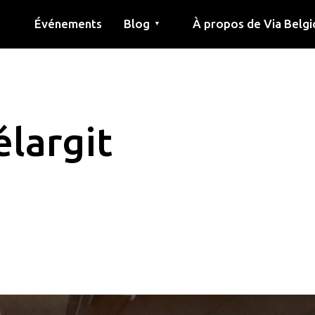
Événements
Blog
À propos de Via Belgi
▼
née
Article
Éducation
Recette
Amis
À propos de via belgica
Recherche
Éducation
Amis
Le guide
élargit