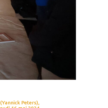
 (Yannick Peters),
jeudi 16 mai 2024,