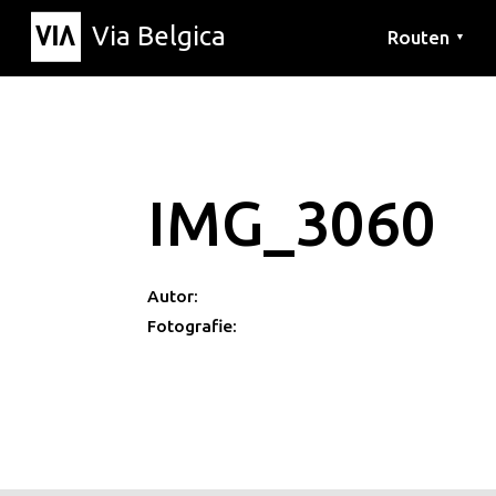
Via Belgica
Routen
▼
Hörrouten
Wanderwege
Fahrradrouten
IMG_3060
Autor:
Fotografie: