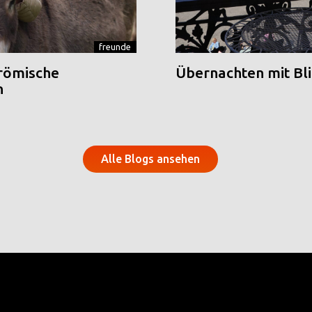
freunde
 römische
Übernachten mit Blic
n
Alle Blogs ansehen