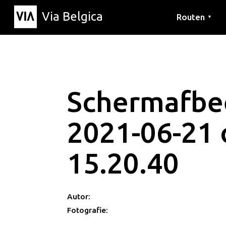
Via Belgica
Routen
▼
Hörrouten
Wanderwege
Fahrradrouten
Schermafbe
2021-06-21
15.20.40
Autor:
Fotografie: