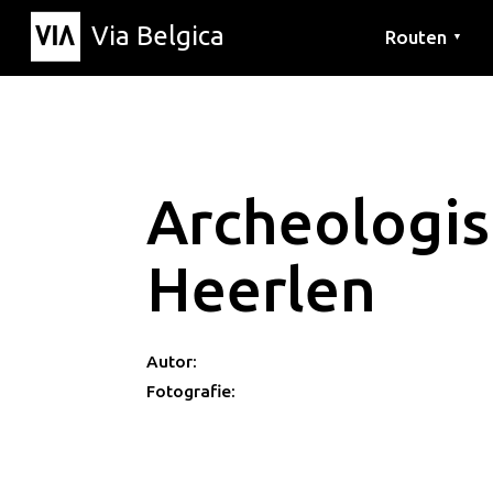
Via Belgica
Routen
▼
Hörrouten
Wanderwege
Fahrradrouten
Archeologi
Heerlen
Autor:
Fotografie: