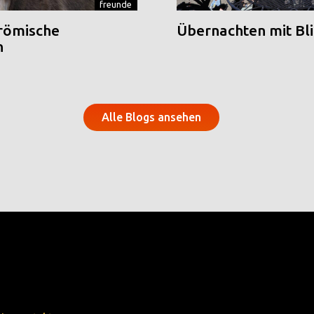
freunde
 römische
Übernachten mit Blic
n
Alle Blogs ansehen